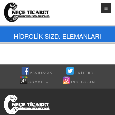
HİDROLİK SIZD. ELEMANLARI
FACEBOOK
TWITTER
GOOGLE+
INSTAGRAM