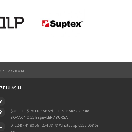
INSTAGRAM
İZE ULAŞIN
ŞUBE : BEŞEVLER SANAYİ SİTESİ PARKOOP 48.
SOKAK NO:25 BEŞEVLER / BURSA
0 (224) 441 80 56 - 254 73 73 Whatsapp 0555 968 63
68