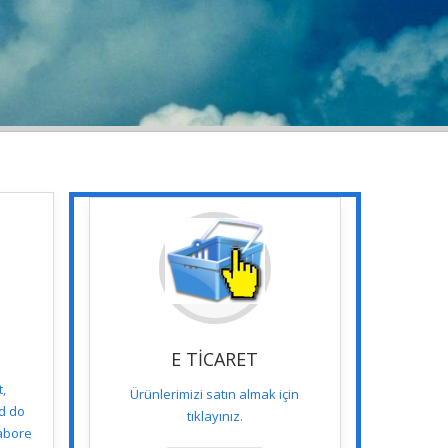
E TICARET
,
Ürünlerimizi satın almak için
ed do
tıklayınız.
labore