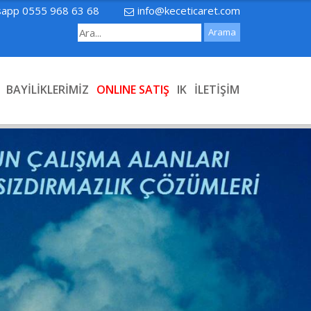
sapp 0555 968 63 68
info@keceticaret.com
BAYİLİKLERİMİZ
ONLINE SATIŞ
IK
İLETİŞİM