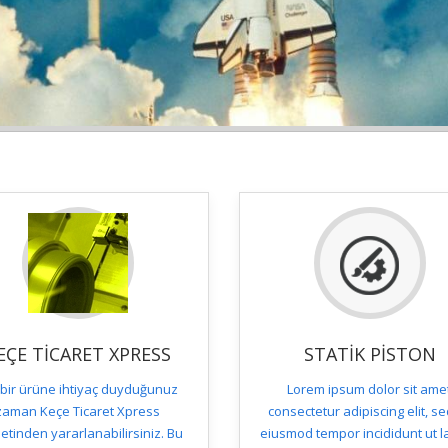
EÇE TICARET XPRESS
STATIK PISTON
l bir ürüne ihtiyaç duyduğunuz
Lorem ipsum dolor sit amet
zaman Keçe Ticaret Xpress
consectetur adipiscing elit, s
etinden yararlanabilirsiniz. Bu
eiusmod tempor incididunt ut 