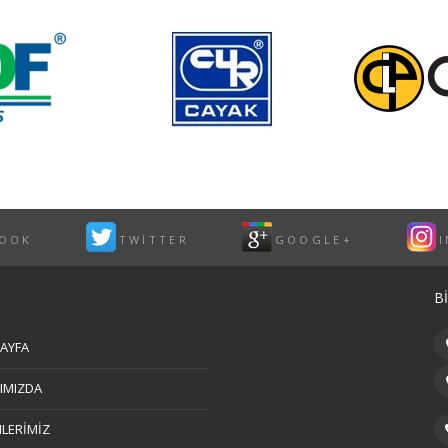
BOOK
TWITTER
GOOGLE+
B
AYFA
IMIZDA
LERİMİZ